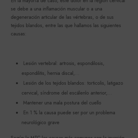
En la mayoría de caso, este dolor en la región cervical
se debe a una inflamación muscular o a una
degeneración articular de las vértebras, o de sus
tejidos blandos, entre las que hallamos las siguientes
causas:
Lesión vertebral: artrosis, espondilosis,
espondilitis, hernia discal,…
Lesión de los tejidos blandos: torticolis, latigazo
cervical, síndrome del escálenlo anterior,…
Mantener una mala postura del cuello
En 1 % la causa puede ser por un problema
neurológico grave
Según la MTC las causas más comunes son la invasión