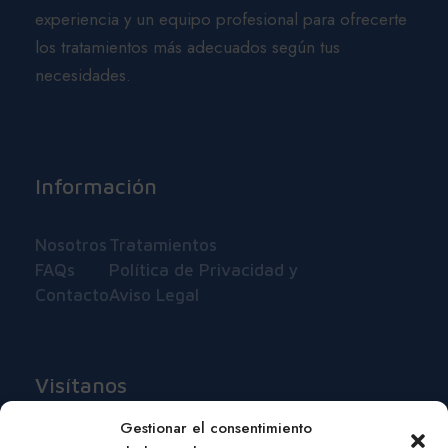
experiencia y un equipo profesional para ofrecerte
los tratamientos más adecuados según tus
necesidades.
Información
Nosotros
Tratamientos
FAQs
Política de Privacidad y
Contacto
Aviso Legal
Visítanos
Gestionar el consentimiento
Puigcerdà, 191 Entlo 4ª