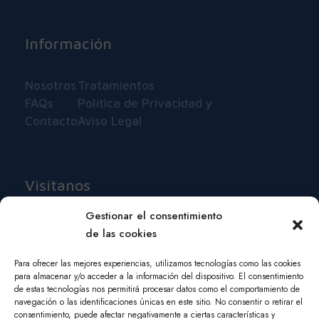
Información
Nosotros
Tratamientos
FAQs
Política de Privacidad y
Contacto
Aviso Legal
Visítanos
Gestionar el consentimiento
Puigcerdà, 191 Entlo 4ª
de las cookies
08020, Barcelona
Para ofrecer las mejores experiencias, utilizamos tecnologías como las cookies
para almacenar y/o acceder a la información del dispositivo. El consentimiento
933 144 819
de estas tecnologías nos permitirá procesar datos como el comportamiento de
navegación o las identificaciones únicas en este sitio. No consentir o retirar el
info@ctisauras.es
consentimiento, puede afectar negativamente a ciertas características y